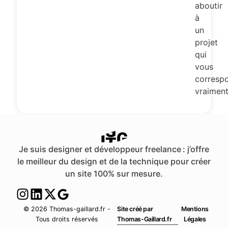
aboutir
à
un
projet
qui
vous
corresp
vraiment
Je suis designer et développeur freelance : j’offre
le meilleur du design et de la technique pour créer
un site 100% sur mesure.
© 2026 Thomas-gaillard.fr -
Site créé par
Mentions
Tous droits réservés
Thomas-Gaillard.fr
Légales