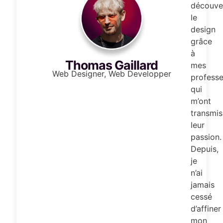
découve
le
design
grâce
à
Thomas Gaillard
mes
Web Designer, Web Developper
professe
qui
m’ont
transmis
leur
passion.
Depuis,
je
n’ai
jamais
cessé
d’affiner
mon