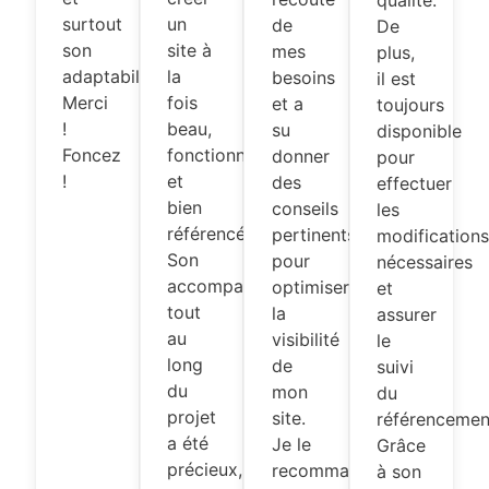
qualité.
surtout
un
de
De
son
site à
mes
plus,
adaptabilité.
la
besoins
il est
Merci
fois
et a
toujours
!
beau,
su
disponible
Foncez
fonctionnel
donner
pour
!
et
des
effectuer
bien
conseils
les
référencé.
pertinents
modification
Son
pour
nécessaires
accompagnement
optimiser
et
tout
la
assurer
au
visibilité
le
long
de
suivi
du
mon
du
projet
site.
référencemen
a été
Je le
Grâce
précieux,
recommande
à son