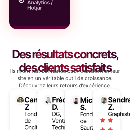
Analytics /
Hotjar
Des résultats concrets,
des clients satisfaits
Ils m’ont fait confiance pour transformer leur
site en un véritable outil de croissance.
Découvrez leurs retours d’expérience.
Camélia
Frédéric
Sandr
Michael
Z
D.
Z.
S.
Fondatrice
DG,
Graphist
Fondatrice
de
Ventury
de
Oncity
Technology
Sauralec