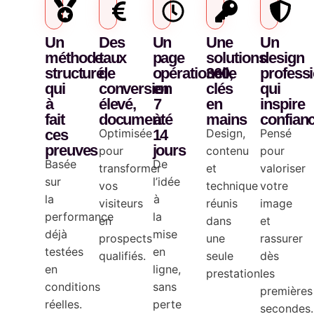
Un
Des
Un
Une
Un
méthode
taux
page
solutions
design
structuré,
de
opérationelle
360,
profess
qui
conversion
en
clés
qui
à
élevé,
7
en
inspire
fait
documenté
à
mains
confian
ces
Optimisée
14
Design,
Pensé
preuves
jours
pour
contenu
pour
Basée
De
transformer
et
valoriser
sur
l’idée
vos
technique
votre
la
à
visiteurs
réunis
image
performance
la
en
dans
et
déjà
mise
prospects
une
rassurer
testées
en
qualifiés.
seule
dès
en
ligne,
prestation.
les
conditions
sans
premières
réelles.
perte
secondes.