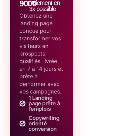
900€
Paiement en
3x possible
Obtenez une
landing page
conçue pour
transformer vos
visiteurs en
prospects
qualifiés, livrée
en 7 à 14 jours et
prête à
performer avec
vos campagnes.
1 Landing
page prête à
l’emplois
Copywriting
orienté
conversion