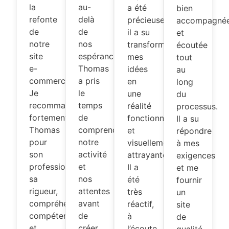
la
au-
a été
bien
refonte
delà
précieuse,
accompagné
de
de
il a su
et
notre
nos
transformer
écoutée
site
espérances…
mes
tout
e-
Thomas
idées
au
commerce.
a pris
en
long
Je
le
une
du
recommande
temps
réalité
processus.
fortement
de
fonctionnelle
Il a su
Thomas
comprendre
et
répondre
pour
notre
visuellement
à mes
son
activité
attrayante.
exigences
professionnalisme,
et
Il a
et me
sa
nos
été
fournir
rigueur,
attentes
très
un
compréhension,
avant
réactif,
site
compétences
de
à
de
et
créer
l’écoute