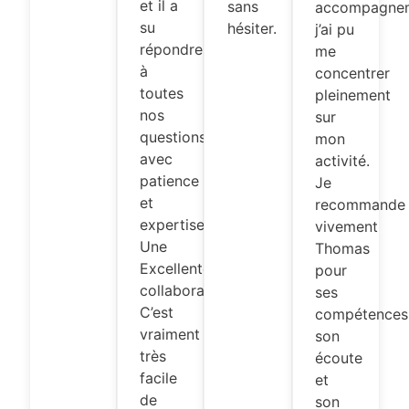
et il a
sans
accompagne
su
hésiter.
j’ai pu
répondre
me
à
concentrer
toutes
pleinement
nos
sur
questions
mon
avec
activité.
patience
Je
et
recommande
expertise.
vivement
Une
Thomas
Excellente
pour
collaboration.
ses
C’est
compétences
vraiment
son
très
écoute
facile
et
de
son