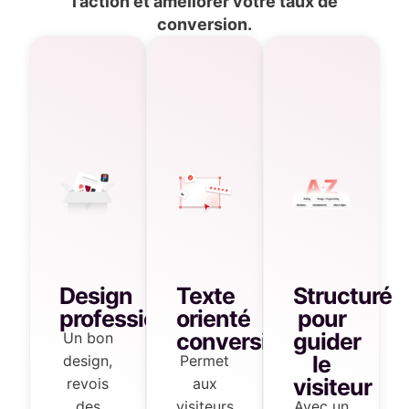
l’action et améliorer votre taux de
conversion.
Design
Texte
Structuré
professionnel
orienté
pour
conversion
guider
Un bon
le
design,
Permet
visiteur
revois
aux
des
visiteurs
Avec un