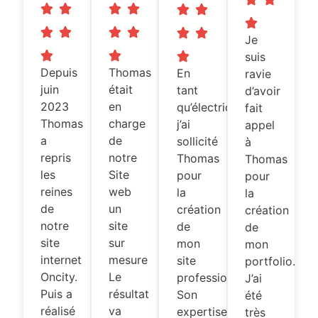
Je
suis
Depuis
Thomas
En
ravie
juin
était
tant
d’avoir
2023
en
qu’électricien,
fait
Thomas
charge
j’ai
appel
a
de
sollicité
à
repris
notre
Thomas
Thomas
les
Site
pour
pour
reines
web
la
la
de
un
création
création
notre
site
de
de
site
sur
mon
mon
internet
mesure
site
portfolio.
Oncity.
Le
professionnel.
J’ai
Puis a
résultat
Son
été
réalisé
va
expertise
très