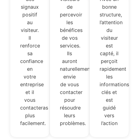
signaux
de
bonne
positif
percevoir
structure,
au
les
l’attention
visiteur.
bénéfices
du
Il
de vos
visiteur
renforce
services.
est
sa
Ils
capté, il
confiance
auront
perçoit
en
naturellement
rapidement
votre
envie
les
entreprise
de vous
informations
et il
contacter
clés et
vous
pour
est
contacteras
résoudre
guidé
plus
leurs
vers
facilement.
problèmes.
l’action