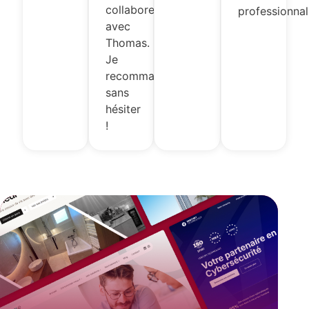
collaborer
professionnal
avec
Thomas.
Je
recommande
sans
hésiter
!