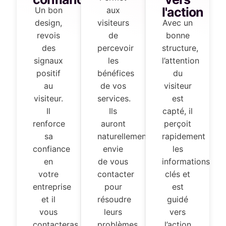
l'action
Un bon
aux
design,
visiteurs
Avec un
revois
de
bonne
des
percevoir
structure,
signaux
les
l’attention
positif
bénéfices
du
au
de vos
visiteur
visiteur.
services.
est
Il
Ils
capté, il
renforce
auront
perçoit
sa
naturellement
rapidement
confiance
envie
les
en
de vous
informations
votre
contacter
clés et
entreprise
pour
est
et il
résoudre
guidé
vous
leurs
vers
contacteras
problèmes.
l’action