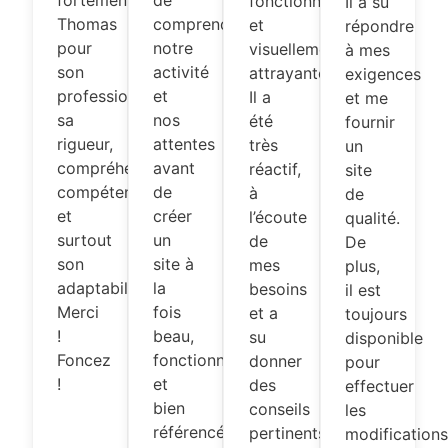
fonctionnelle
Il a su
Thomas
comprendre
et
répondre
pour
notre
visuellement
à mes
son
activité
attrayante.
exigences
professionnalisme,
et
Il a
et me
sa
nos
été
fournir
rigueur,
attentes
très
un
compréhension,
avant
réactif,
site
compétences
de
à
de
et
créer
l’écoute
qualité.
surtout
un
de
De
son
site à
mes
plus,
adaptabilité.
la
besoins
il est
Merci
fois
et a
toujours
!
beau,
su
disponible
Foncez
fonctionnel
donner
pour
!
et
des
effectuer
bien
conseils
les
référencé.
pertinents
modification