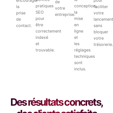
encourager
pour
de
pratiques
conception,
la
faciliter
votre
SEO
la
prise
votre
entreprise.
pour
mise
de
lancemen
être
en
contact.
sans
correctement
ligne
bloquer
indexé
et
votre
et
les
trésorerie
trouvable.
réglages
techniques
sont
inclus.
Des résultats concrets,