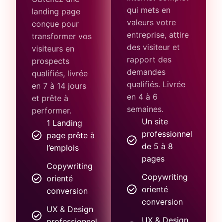
qui mets en
landing page
valeurs votre
conçue pour
entreprise, attire
transformer vos
des visiteur et
visiteurs en
rapport des
prospects
demandes
qualifiés, livrée
qualifiés. Livrée
en 7 à 14 jours
en 4 à 6
et prête à
semaines.
performer.
Un site
1 Landing
professionnel
page prête à
de 5 à 8
l’emplois
pages
Copywriting
Copywriting
orienté
orienté
conversion
conversion
UX & Design
UX & Design
professionnel