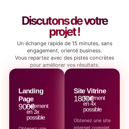
Discutons de votre
projet !
Un échange rapide de 15 minutes, sans
engagement, orienté business.
Vous repartez avec des pistes concrètes
pour améliorer vos résultats.
Landing
Site Vitrine
1800€
Paiement
Page
en 4x
900€
Paiement
possible
en 3x
possible
Obtenez une site
internet complet
Obtenez une