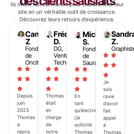
des clients satisfaits
Ils m’ont fait confiance pour transformer leur
site en un véritable outil de croissance.
Découvrez leurs retours d’expérience.
Camélia
Frédéric
Sandr
Michael
Z
D.
Z.
S.
Fondatrice
DG,
Graphist
Fondatrice
de
Ventury
de
Oncity
Technology
Sauralec
Je
suis
Depuis
Thomas
En
ravie
juin
était
tant
d’avoir
2023
en
qu’électricien,
fait
Thomas
charge
j’ai
appel
a
de
sollicité
à
repris
notre
Thomas
Thomas