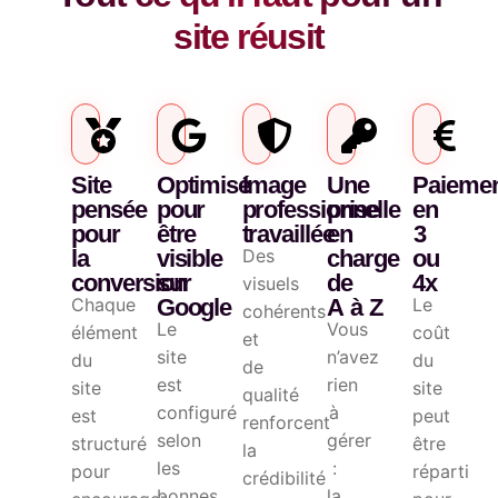
site réusit
Site
Optimisé
Image
Une
Paieme
pensée
pour
professionnelle
prise
en
pour
être
travaillée
en
3
la
visible
Des
charge
ou
conversion
sur
de
4x
visuels
Chaque
Google
A à Z
Le
cohérents
Le
Vous
élément
coût
et
site
n’avez
du
du
de
est
rien
site
site
qualité
configuré
à
est
peut
renforcent
selon
gérer
structuré
être
la
les
:
pour
réparti
crédibilité
bonnes
la