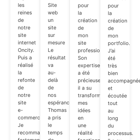
les
Site
pour
pour
reines
web
la
la
de
un
création
création
notre
site
de
de
site
sur
mon
mon
internet
mesure
site
portfolio.
Oncity.
Le
professionnel.
J’ai
Puis a
résultat
Son
été
réalisé
va
expertise
très
la
au-
a été
bien
refonte
delà
précieuse,
accompagné
de
de
il a su
et
notre
nos
transformer
écoutée
site
espérances…
mes
tout
e-
Thomas
idées
au
commerce.
a pris
en
long
Je
le
une
du
recommande
temps
réalité
processus.
fortement
de