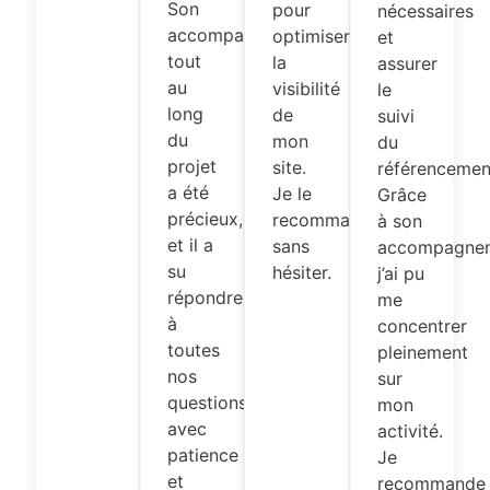
Son
pour
nécessaires
accompagnement
optimiser
et
tout
la
assurer
au
visibilité
le
long
de
suivi
du
mon
du
projet
site.
référencemen
a été
Je le
Grâce
précieux,
recommande
à son
et il a
sans
accompagne
su
hésiter.
j’ai pu
répondre
me
à
concentrer
toutes
pleinement
nos
sur
questions
mon
avec
activité.
patience
Je
et
recommande