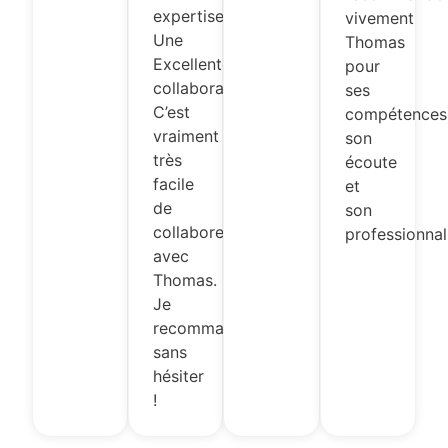
expertise.
vivement
Une
Thomas
Excellente
pour
collaboration.
ses
C’est
compétences
vraiment
son
très
écoute
facile
et
de
son
collaborer
professionnal
avec
Thomas.
Je
recommande
sans
hésiter
!